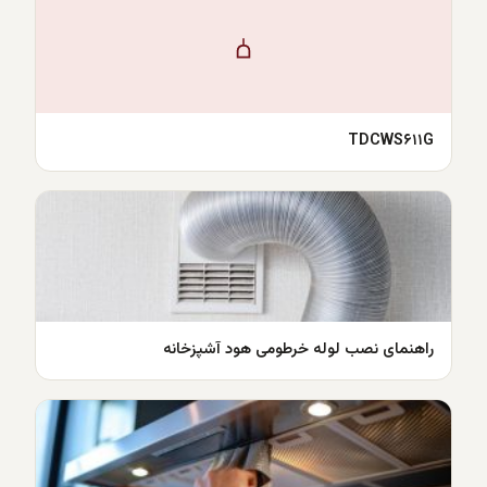
TDCWS۶۱۱G
راهنمای نصب لوله خرطومی هود آشپزخانه