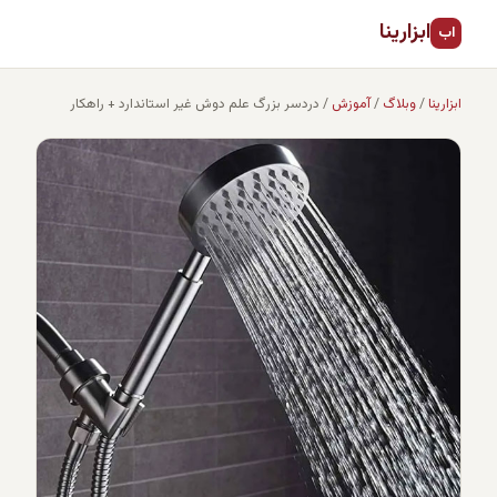
ابزارینا
اب
ابزارینا
/
وبلاگ
/
آموزش
/
دردسر بزرگ علم دوش غیر استاندارد + راهکار