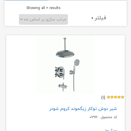
Sorted
Showing all ۲ results
فیلتر
by
popularity
(۱)
شیر دوش توکار زیگموند کروم شودر
کد محصول : ۰۶۹۶۱
ویژگی‌ها :