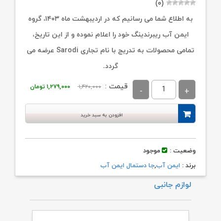
(۰)
به اطلاع شما می رسانیم که در اردیبهشت ماه ۱۴۰۳، گروه
ایمن آب ریبرندینگ خود را اعلام نموده و از این تاریخ،
تمامی محصولات به تدریج با نام تجاری Sarodi عرضه می
گردد.
قیمت
قیمت
قیمت :
۱,۴۲۰,۰۰۰
۱,۲۷۹,۰۰۰
تومان
اصلی:
فعلی:
۱,۴۲۰,۰۰۰ تومان
۱,۲۷۹,۰۰۰ تومان.
افزودن به سبد خرید
بود.
وضعیت :
موجود
برند :
ایمن آب
,
جا دستمال ایمن آب
لوازم جانبی