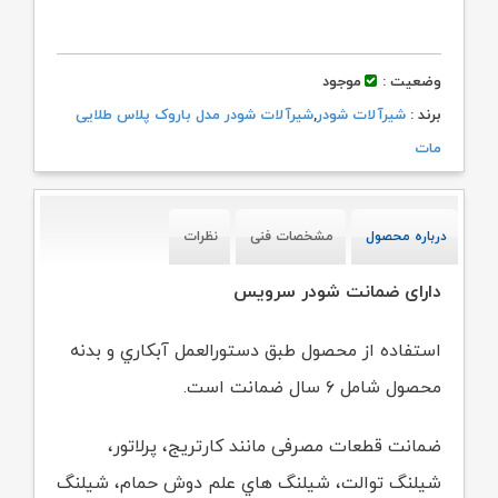
وضعیت :
موجود
برند :
شیرآلات شودر
,
شیرآلات شودر مدل باروک پلاس طلایی
مات
درباره محصول
مشخصات فنی
نظرات
دارای ضمانت شودر سرویس
استفاده از محصول طبق دستورالعمل آبکاري و بدنه
محصول شامل ۶ سال ضمانت است.
ضمانت قطعات مصرفی مانند کارتریج، پرلاتور،
شیلنگ توالت، شیلنگ هاي علم دوش حمام،
شیلنگ