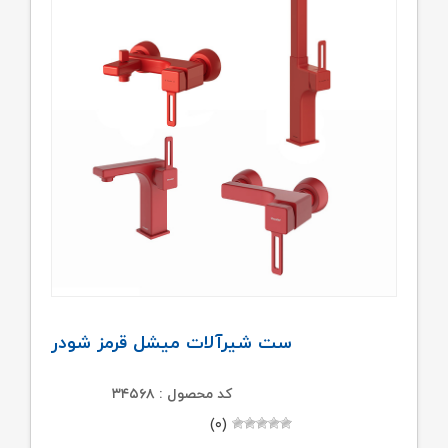
ست شیرآلات میشل قرمز شودر
کد محصول : ۳۴۵۶۸
(۰)