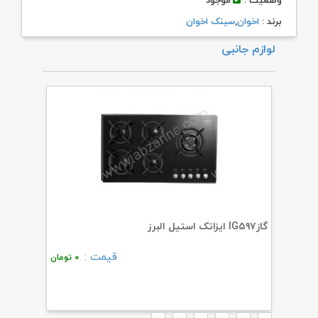
وضعیت :
موجود
برند :
اخوان
,
سینک اخوان
لوازم جانبی
گازIG۵۹۷ ایزاتک استیل البرز
هود H۲۸-۴S اخوان
قیمت :
۵۱
تومان
۰
تومان