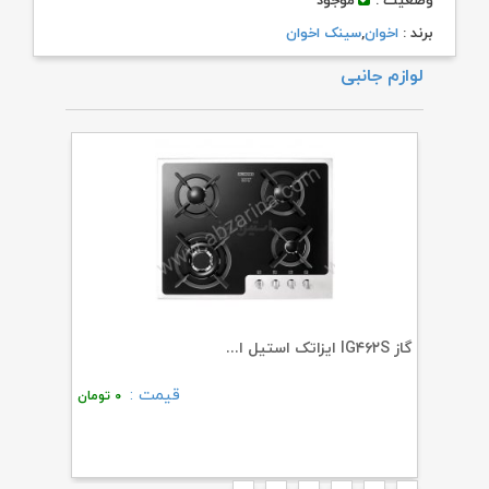
وضعیت :
موجود
برند :
اخوان
,
سینک اخوان
لوازم جانبی
گاز IG۴۶۲S ایزاتک استیل ا...
هود H۳۰ اخوان
قیمت :
۳۱
تومان
۰
تومان