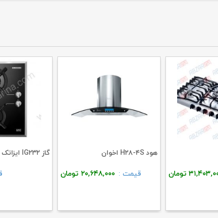
هود H۲۸-۴S اخوان
گاز IG۲۳۲ ایزاتک استیل البرز
۳۱,۴۰۳,۰
تومان
قیمت :
۲۰,۶۴۸,۰۰۰
تومان
ق