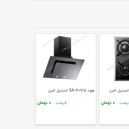
هود SA-۴۰۹/۵ استیل البرز
یمت :
۰
تومان
قیمت :
۰
تومان