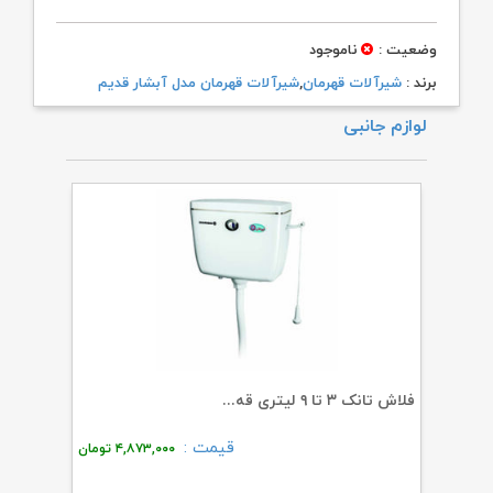
وضعیت :
ناموجود
برند :
شیرآلات قهرمان
,
شیرآلات قهرمان مدل آبشار قدیم
لوازم جانبی
فلاش تانک ۳ تا ۹ لیتری قه...
توالت فر
قیمت :
۶۲
تومان
۴,۸۷۳,۰۰۰
تومان