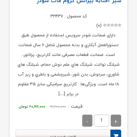
شیر آفتابه بیزانس کروم مات شودر
کد محصول : ۳۲۴۳۷
(۰)
دارای ضمانت شودر سرویس استفاده از محصول طبق
دستورالعمل آبکاري و بدنه محصول شامل ۶ سال ضمانت
است. ضمانت قطعات مصرفی مانند کارتریج، پرلاتور،
شیلنگ توالت، شیلنگ هاي علم دوش حمام، شیلنگ هاي
شاوري، سردوش، بدن شور، شیرچشمی و باطري و زیر آب
۱۸ ماه است. ویژگی‌ها : کارتریج سرامیکی سایز ۳۵ مقاوم
در برابر […]
قیمت
قیمت
قیمت :
۲۱,۷۰۰,۰۰۰
۲۰,۶۱۶,۰۰۰
تومان
اصلی:
فعلی:
۲۱,۷۰۰,۰۰۰ تومان
۲۰,۶۱۶,۰۰۰ توما
بود.
افزودن به سبد خرید