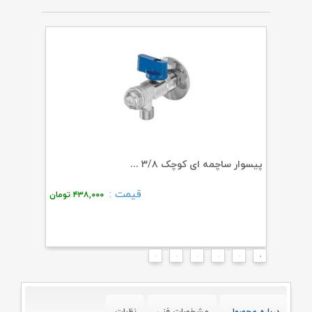
پیسوار ساچمه ای کوچک ۳/۸ ...
جا مایع پان
قیمت :
۴۴
تومان
۴۳۸,۰۰۰
تومان