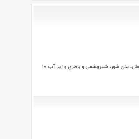
شیلنگ هاي شاوري، سردوش، بدن شور، شیرچشمی و باطري و زیر آب ۱۸