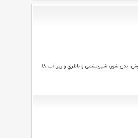
شیلنگ هاي شاوري، سردوش، بدن شور، شیرچشمی و باطري و زیر آب ۱۸