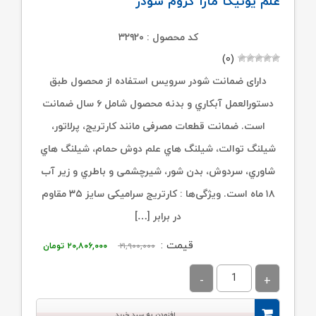
علم یونیکا مارا کروم شودر
کد محصول : ۳۲۹۲۰
(۰)
دارای ضمانت شودر سرویس استفاده از محصول طبق
دستورالعمل آبکاري و بدنه محصول شامل ۶ سال ضمانت
است. ضمانت قطعات مصرفی مانند کارتریج، پرلاتور،
شیلنگ توالت، شیلنگ هاي علم دوش حمام، شیلنگ هاي
شاوري، سردوش، بدن شور، شیرچشمی و باطري و زیر آب
۱۸ ماه است. ویژگی‌ها : کارتریج سرامیکی سایز ۳۵ مقاوم
در برابر […]
قیمت
قیمت
قیمت :
۲۱,۹۰۰,۰۰۰
۲۰,۸۰۶,۰۰۰
تومان
اصلی:
فعلی:
۲۱,۹۰۰,۰۰۰ تومان
۲۰,۸۰۶,۰۰۰ توم
بود.
افزودن به سبد خرید