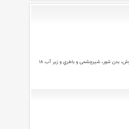
شیلنگ هاي شاوري، سردوش، بدن شور، شیرچشمی و باطري و زیر آب ۱۸