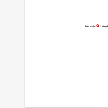
یت :
تمام شد
: