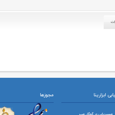
ات
ی ابزارینا
مجوزها
مسیریابی در گوگل مپ