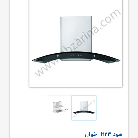
هود H۲۴ اخوان