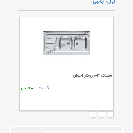
لوازم جانبی
سینک ۱۰۳ روکار اخوان
گاز V۸S اخوان
قیمت :
۰
تومان
۰
تومان