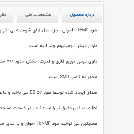
درباره محصول
مشخصات فنی
نظر
هود H۶۶MF اخوان ، جزء مدل های شومینه ای اخوان با نمای ظاهری شیشه و بدنه مشکی می باشد.
دارای فیلتر آلومینیوم چند لایه است.
دارای موتور توربو فلزی و قدرت مکش حدود ۷۰۰ متر مکعب است.
مجهز به لامپ SMD است .
صدای ایجاد شده توسط هود ۵۶ DB می باشد و مانع ایجاد ناراحتی برای اعضای خانواده است.
اطلاعات فنی دقیق تر را میتوانید ، در قسمت مش
همچنین می توانید هود H۶۶MF اخوان و یا سایر مدل ها را به صورت آنلاین از سایت ابزارینا تهیه نمایید.