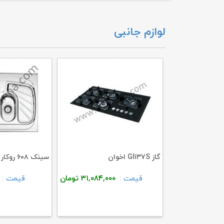
لوازم جانبی
گاز GI۱۳۷S اخوان
سینک ۶۰۸ روکار استیل البرز
۵۴,۸۷۳,۰
تومان
قیمت :
۳۱,۰۸۴,۰۰۰
تومان
قیمت :