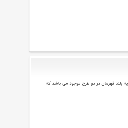
به تاریخ تولید شیرآلات ممکن است مشخصات ظاهری کارتریج بکار رفته در آن کمی متفاوت باشد. کارتریج ۳۵ پایه بلند قهرمان در دو طرح موجود می باشد که