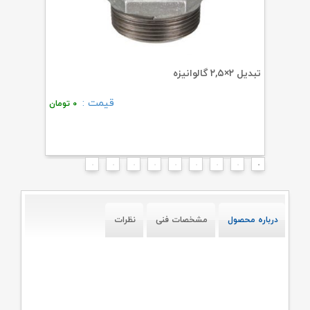
تبدیل ۲×۲,۵ گالوانیزه
درپوش سفید ۲ 
قیمت :
۰
تومان
۰
تومان
درباره محصول
مشخصات فنی
نظرات