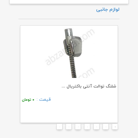
لوازم جانبی
شلنگ توالت آنتی باکتریال ...
شلنگ توا
قیمت :
۰
تومان
۰
تومان