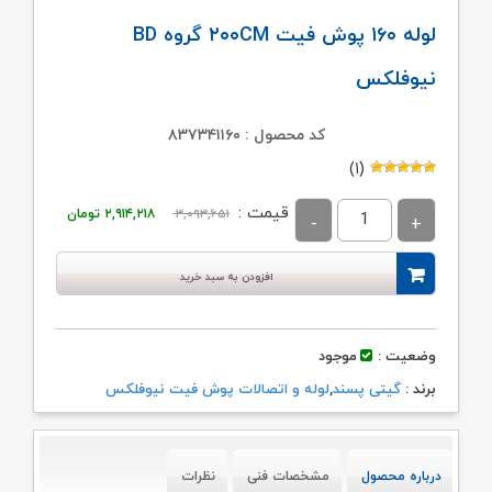
لوله ۱۶۰ پوش فیت ۲۰۰CM گروه BD
نیوفلکس
کد محصول : ۸۳۷۳۴۱۱۶۰
(۱)
قیمت
قیمت
قیمت :
۳,۰۹۳,۶۵۱
۲,۹۱۴,۲۱۸
تومان
اصلی:
فعلی:
۳,۰۹۳,۶۵۱ تومان
۲,۹۱۴,۲۱۸ تومان
افزودن به سبد خرید
بود.
وضعیت :
موجود
برند :
گیتی پسند
,
لوله و اتصالات پوش فیت نیوفلکس
درباره محصول
مشخصات فنی
نظرات