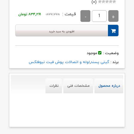
(۰)
قیمت
قیمت
قیمت :
۸۷۷,۷۷۸
۸۳۴,۲۶۱
تومان
اصلی:
فعلی:
۸۷۷,۷۷۸ تومان
۸۳۴,۲۶۱ تومان.
افزودن به سبد خرید
بود.
وضعیت :
موجود
برند :
گیتی پسند
,
لوله و اتصالات پوش فیت نیوفلکس
درباره محصول
مشخصات فنی
نظرات