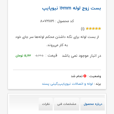
بست زوج لوله ۱۶mm نیوپایپ
کد محصول : ۸۰۷۲۱۱۱۲۱
(۱)
از بست لوله برای نگه داشتن محکم لوله‌ها سر جای خود
به کار می‌روند.
قیمت
قیمت
قیمت :
در انبار موجود نمی باشد
۵,۶۶۵
۵,۱۶۲
تومان
اصلی:
فعلی:
۵,۶۶۵ تومان
۵,۱۶۲ تومان.
وضعیت :
تمام شد
بود.
برند :
لوله و اتصالات نیوپایپ
,
گیتی پسند
درباره محصول
مشخصات فنی
نظرات