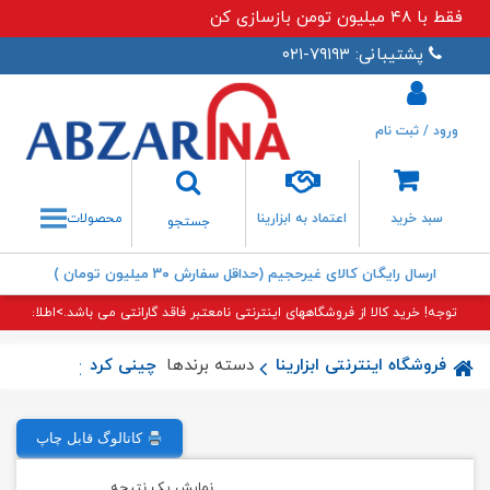
فقط با ۴۸ میلیون تومن بازسازی کن
پشتیبانی: ۷۹۱۹۳-۰۲۱
ورود / ثبت نام
جستجو
سبد خرید
اعتماد به ابزارینا
محصولات
جستجو
ارسال رایگان کالای غیرحجیم (حداقل سفارش ۳۰ میلیون تومان )
توجه! خرید کالا از فروشگاههای اینترنتی نامعتبر فاقد گارانتی می باشد.>اطلاعات بی
فروشگاه اینترنتی ابزارینا
دسته برندها
چینی کرد
زیردوشی چ
کاتالوگ قابل چاپ
نمایش یک نتیجه